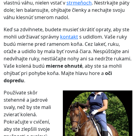
vlastnú váhu, nielen vstať v
strmeňoch
. Nestrkajte päty
dole; len balansujte, ohýbajte členky a nechajte svoju
váhu klesnúť smerom nadol.
Keď sa zdvihnete, budete musieť skrátiť opraty, aby ste
mohli udržiavať správny
kontakt
s udidlom. Vaše ruky
budú mierne pred ramenom koňa. Cez lakeť, ruku,
oťaže a udidlo by mala byť rovná čiara. Nespúšťajte ani
nedvíhajte ruky, nestláčajte nohy ani sa nedržte rukami.
Vaše kolená budú
mierne ohnuté
, aby ste sa mohli
ohýbať pri pohybe koňa. Majte hlavu hore a
oči
dopredu
.
Používate skôr
stehenné a jadrové
svaly, než by ste mali
zvierať kolená.
Pokračujte v cvičení,
aby ste zlepšili svoje