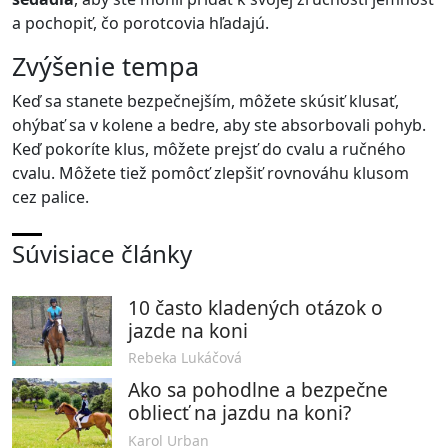
a pochopiť, čo porotcovia hľadajú.
Zvýšenie tempa
Keď sa stanete bezpečnejším, môžete skúsiť klusať,
ohýbať sa v kolene a bedre, aby ste absorbovali pohyb.
Keď pokoríte klus, môžete prejsť do cvalu a ručného
cvalu. Môžete tiež pomôcť zlepšiť rovnováhu klusom
cez palice.
Súvisiace články
10 často kladených otázok o
jazde na koni
Rebeka Lukáčová
Ako sa pohodlne a bezpečne
obliecť na jazdu na koni?
Karol Urban