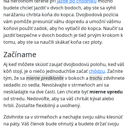
Na nerovnom teréne pri
jazde po chodníku
možno
budete chcieť jazdiť v dvoch bodoch, aby ste sa vyhli
narážaniu chrbta koňa do kopca. Dvojbodová pozícia
vám pomôže presunúť váhu dopredu a umožní vášmu
koňovi použiť zadok, aby ho vytlačil do kopca. Naučiť sa
jazdiť bezpečne v dvoch bodoch je tiež prvým krokom k
tomu, aby ste sa naučili skákať koňa cez ploty.
Začíname
Aj keď môžete skúsiť zaujať dvojbodovú polohu, keď váš
kôň stojí, je o niečo jednoduchšie začať
chôdzu
. Začnite
tým, že sa
mierne predkloníte
v bokoch a
trochu
zdvihnete
sedadlo zo sedla. Nevstávajte v strmeňoch ani sa
neskladajte na dve časti. Len chcete byť
mierne vpredu
od stredu. Nedovoľte, aby sa váš chrbát kýval alebo
hrbil. Zostaňte flexibilný a uvoľnený.
Zdvihnite sa v strmeňoch a nechajte svoju váhu klesnúť
na päty. Váš členok bude ohnutý a budete držať svoju