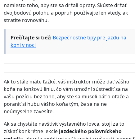
namiesto toho, aby ste sa držali opraty. Skúste držať
dvojbodovú polohu a popruh používajte len vtedy, ak
stratíte rovnováhu.
Prečítajte si tiež:
Bezpečnostné tipy pre jazdu na
koni v noci
Ak to stále máte ťažké, váš inštruktor môže dať vášho
koňa na lonžovú líniu, čo vám umožní sústrediť sa na
vašu pozíciu bez toho, aby ste sa museli báť o oťaže a
poraniť si hubu vášho koňa tým, že sa na ne
neúmyselne zavesíte.
Ak sa chystáte navštíviť výstavného lovca, stojí za to
získať konkrétne lekcie
jazdeckého poľovníckeho
sedadla
, aby ste mohli pridať k svojej zručnosti jemnosť