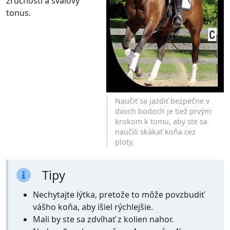
zručnosti a svalový
tonus.
Naučiť sa jazdiť bezpečne v
dvoch bodoch je tiež prvým
krokom k tomu, aby ste sa
naučili skákať koňa cez
ploty.
Tipy
Nechytajte lýtka, pretože to môže povzbudiť
vášho koňa, aby išiel rýchlejšie.
Mali by ste sa zdvíhať z kolien nahor.