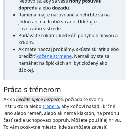
Nedovoľte, aby sa vaše
nohy posúvali
dopredu
alebo
dozadu
.
Ramená majte narovnané a nehrbte sa na
jednu ani na druhú stranu. Udržujte
rovnováhu v strede.
Podávajte rukami, keď kôň pohybuje hlavou a
krkom.
Ak máte naozaj problémy, skúste skrátiť alebo
predĺžiť
kožené strmene
. Nemali by ste sa
namáhať na špičkách ani byť zložený ako
džokej.
Práca s trénerom
Ak sa
necítite úplne bezpečne
, požiadajte svojho
inštruktora alebo
trénera
, aby koňovi nasadil krčné
lano alebo remeň, alebo ak nemá klaksón, na prednú
časť sedla uchopovací popruh. Môžete použiť aj hrivu.
To vám poskytne miesto, kde sa môžete zavesiť,