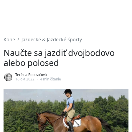
Kone
Jazdecké & Jazdecké športy
Naučte sa jazdiť dvojbodovo
alebo polosed
Terézia Popovičová
16 okt 2022
•
4 min čítanie