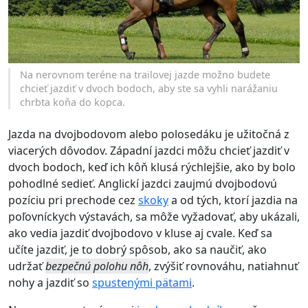
Na nerovnom teréne na trailovej jazde možno budete
chcieť jazdiť v dvoch bodoch, aby ste sa vyhli narážaniu
chrbta koňa do kopca.
Jazda na dvojbodovom alebo polosedáku je užitočná z
viacerých dôvodov. Západní jazdci môžu chcieť jazdiť v
dvoch bodoch, keď ich kôň klusá rýchlejšie, ako by bolo
pohodlné sedieť. Anglickí jazdci zaujmú dvojbodovú
pozíciu pri prechode cez
skoky
a od tých, ktorí jazdia na
poľovníckych výstavách, sa môže vyžadovať, aby ukázali,
ako vedia jazdiť dvojbodovo v kluse aj cvale. Keď sa
učíte jazdiť, je to dobrý spôsob, ako sa naučiť, ako
udržať
bezpečnú polohu nôh
, zvýšiť rovnováhu, natiahnuť
nohy a jazdiť so
spustenými pätami
.