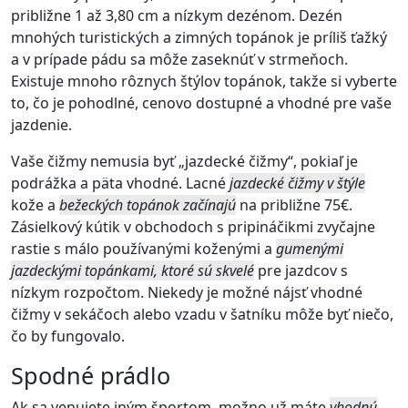
približne 1 až 3,80 cm a nízkym dezénom. Dezén
mnohých turistických a zimných topánok je príliš ťažký
a v prípade pádu sa môže zaseknúť v strmeňoch.
Existuje mnoho rôznych štýlov topánok, takže si vyberte
to, čo je pohodlné, cenovo dostupné a vhodné pre vaše
jazdenie.
Vaše čižmy nemusia byť „jazdecké čižmy“, pokiaľ je
podrážka a päta vhodné. Lacné
jazdecké čižmy v štýle
kože a
bežeckých topánok začínajú
na približne 75€.
Zásielkový kútik v obchodoch s pripináčikmi zvyčajne
rastie s málo používanými koženými a
gumenými
jazdeckými topánkami, ktoré sú skvelé
pre jazdcov s
nízkym rozpočtom. Niekedy je možné nájsť vhodné
čižmy v sekáčoch alebo vzadu v šatníku môže byť niečo,
čo by fungovalo.
Spodné prádlo
Ak sa venujete iným športom, možno už máte
vhodnú