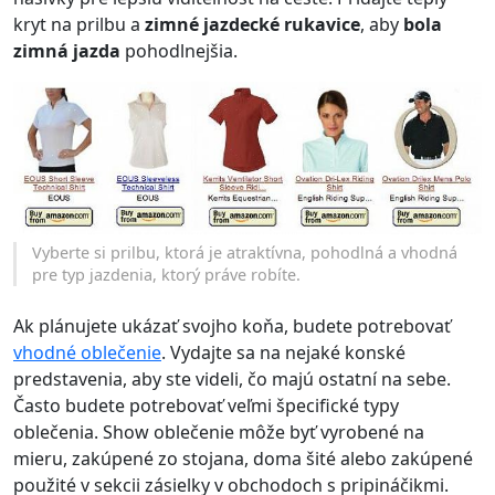
kryt na prilbu a
zimné jazdecké rukavice
, aby
bola
zimná jazda
pohodlnejšia.
Vyberte si prilbu, ktorá je atraktívna, pohodlná a vhodná
pre typ jazdenia, ktorý práve robíte.
Ak plánujete ukázať svojho koňa, budete potrebovať
vhodné oblečenie
. Vydajte sa na nejaké konské
predstavenia, aby ste videli, čo majú ostatní na sebe.
Často budete potrebovať veľmi špecifické typy
oblečenia. Show oblečenie môže byť vyrobené na
mieru, zakúpené zo stojana, doma šité alebo zakúpené
použité v sekcii zásielky v obchodoch s pripináčikmi.