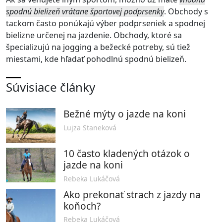
spodnú bielizeň vrátane športovej podprsenky
. Obchody s
tackom často ponúkajú výber podprseniek a spodnej
bielizne určenej na jazdenie. Obchody, ktoré sa
špecializujú na jogging a bežecké potreby, sú tiež
miestami, kde hľadať pohodlnú spodnú bielizeň.
Súvisiace články
Bežné mýty o jazde na koni
Lujza Staneková
10 často kladených otázok o
jazde na koni
Rebeka Lukáčová
Ako prekonať strach z jazdy na
koňoch?
Rebeka Lukáčová