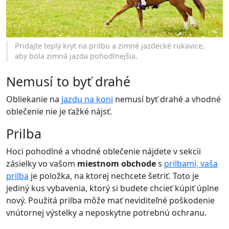
Pridajte teplý kryt na prilbu a zimné jazdecké rukavice,
aby bola zimná jazda pohodlnejšia.
Nemusí to byť drahé
Obliekanie na
jazdu na koni
nemusí byť drahé a vhodné
oblečenie nie je ťažké nájsť.
Prilba
Hoci pohodlné a vhodné oblečenie nájdete v sekcii
zásielky vo vašom
miestnom obchode
s
prilbami, vaša
prilba
je položka, na ktorej nechcete šetriť. Toto je
jediný kus vybavenia, ktorý si budete chcieť kúpiť úplne
nový. Použitá prilba môže mať neviditeľné poškodenie
vnútornej výstelky a neposkytne potrebnú ochranu.