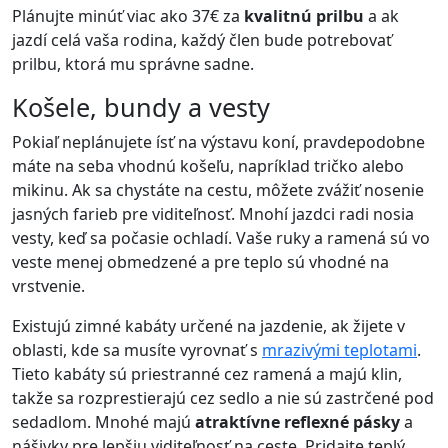
Plánujte minúť viac ako 37€ za
kvalitnú prilbu
a ak
jazdí celá vaša rodina, každý člen bude potrebovať
prilbu, ktorá mu správne sadne.
Košele, bundy a vesty
Pokiaľ neplánujete ísť na výstavu koní, pravdepodobne
máte na seba vhodnú košeľu, napríklad tričko alebo
mikinu. Ak sa chystáte na cestu, môžete zvážiť nosenie
jasných farieb pre viditeľnosť. Mnohí jazdci radi nosia
vesty, keď sa počasie ochladí. Vaše ruky a ramená sú vo
veste menej obmedzené a pre teplo sú vhodné na
vrstvenie.
Existujú zimné kabáty určené na jazdenie, ak žijete v
oblasti, kde sa musíte vyrovnať s
mrazivými teplotami
.
Tieto kabáty sú priestranné cez ramená a majú klin,
takže sa rozprestierajú cez sedlo a nie sú zastrčené pod
sedadlom. Mnohé majú
atraktívne reflexné pásky
a
nášivky pre lepšiu viditeľnosť na ceste. Pridajte teplý