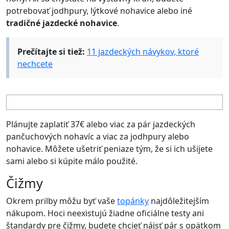
potrebovať jodhpury, lýtkové nohavice alebo iné
tradičné jazdecké nohavice
.
Prečítajte si tiež:
11 jazdeckých návykov, ktoré
nechcete
Plánujte zaplatiť 37€ alebo viac za pár jazdeckých
pančuchových nohavíc a viac za jodhpury alebo
nohavice. Môžete ušetriť peniaze tým, že si ich ušijete
sami alebo si kúpite málo použité.
Čižmy
Okrem prilby môžu byť vaše
topánky
najdôležitejším
nákupom. Hoci neexistujú žiadne oficiálne testy ani
štandardy pre čižmy, budete chcieť nájsť pár s opätkom