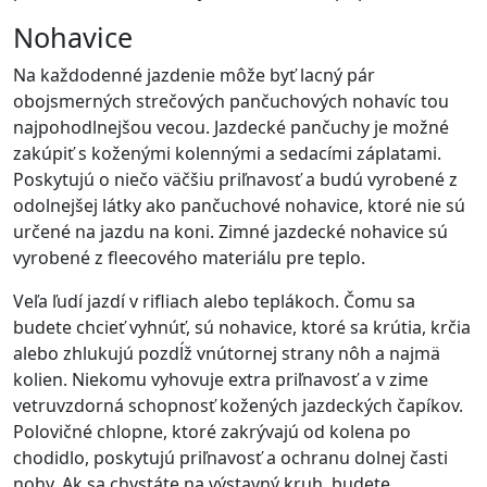
Nohavice
Na každodenné jazdenie môže byť lacný pár
obojsmerných strečových pančuchových nohavíc tou
najpohodlnejšou vecou. Jazdecké pančuchy je možné
zakúpiť s koženými kolennými a sedacími záplatami.
Poskytujú o niečo väčšiu priľnavosť a budú vyrobené z
odolnejšej látky ako pančuchové nohavice, ktoré nie sú
určené na jazdu na koni. Zimné jazdecké nohavice sú
vyrobené z fleecového materiálu pre teplo.
Veľa ľudí jazdí v rifliach alebo teplákoch. Čomu sa
budete chcieť vyhnúť, sú nohavice, ktoré sa krútia, krčia
alebo zhlukujú pozdĺž vnútornej strany nôh a najmä
kolien. Niekomu vyhovuje extra priľnavosť a v zime
vetruvzdorná schopnosť kožených jazdeckých čapíkov.
Polovičné chlopne, ktoré zakrývajú od kolena po
chodidlo, poskytujú priľnavosť a ochranu dolnej časti
nohy. Ak sa chystáte na výstavný kruh, budete