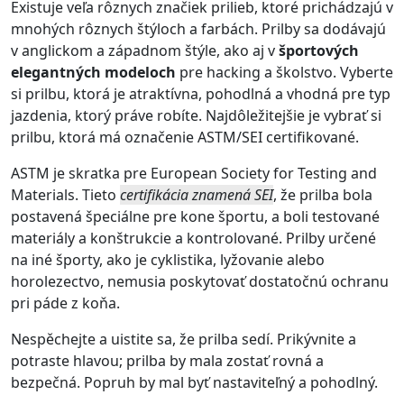
Existuje veľa rôznych značiek prilieb, ktoré prichádzajú v
mnohých rôznych štýloch a farbách. Prilby sa dodávajú
v anglickom a západnom štýle, ako aj v
športových
elegantných modeloch
pre hacking a školstvo. Vyberte
si prilbu, ktorá je atraktívna, pohodlná a vhodná pre typ
jazdenia, ktorý práve robíte. Najdôležitejšie je vybrať si
prilbu, ktorá má označenie ASTM/SEI certifikované.
ASTM je skratka pre European Society for Testing and
Materials. Tieto
certifikácia znamená SEI
, že prilba bola
postavená špeciálne pre kone športu, a boli testované
materiály a konštrukcie a kontrolované. Prilby určené
na iné športy, ako je cyklistika, lyžovanie alebo
horolezectvo, nemusia poskytovať dostatočnú ochranu
pri páde z koňa.
Nespěchejte a uistite sa, že prilba sedí. Prikývnite a
potraste hlavou; prilba by mala zostať rovná a
bezpečná. Popruh by mal byť nastaviteľný a pohodlný.