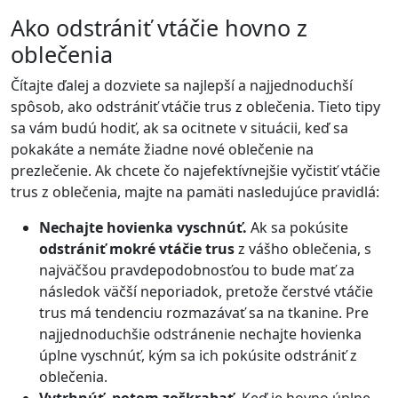
Ako odstrániť vtáčie hovno z
oblečenia
Čítajte ďalej a dozviete sa najlepší a najjednoduchší
spôsob, ako odstrániť vtáčie trus z oblečenia. Tieto tipy
sa vám budú hodiť, ak sa ocitnete v situácii, keď sa
pokakáte a nemáte žiadne nové oblečenie na
prezlečenie. Ak chcete čo najefektívnejšie vyčistiť vtáčie
trus z oblečenia, majte na pamäti nasledujúce pravidlá:
Nechajte hovienka vyschnúť.
Ak sa pokúsite
odstrániť mokré vtáčie trus
z vášho oblečenia, s
najväčšou pravdepodobnosťou to bude mať za
následok väčší neporiadok, pretože čerstvé vtáčie
trus má tendenciu rozmazávať sa na tkanine. Pre
najjednoduchšie odstránenie nechajte hovienka
úplne vyschnúť, kým sa ich pokúsite odstrániť z
oblečenia.
Vytrhnúť, potom zoškrabať.
Keď je hovno úplne