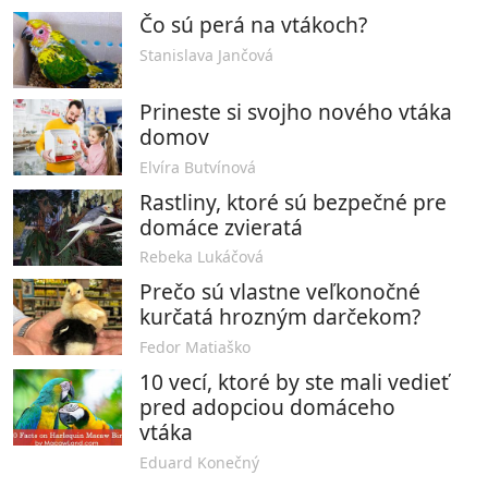
Čo sú perá na vtákoch?
Stanislava Jančová
Prineste si svojho nového vtáka
domov
Elvíra Butvínová
Rastliny, ktoré sú bezpečné pre
domáce zvieratá
Rebeka Lukáčová
Prečo sú vlastne veľkonočné
kurčatá hrozným darčekom?
Fedor Matiaško
10 vecí, ktoré by ste mali vedieť
pred adopciou domáceho
vtáka
Eduard Konečný