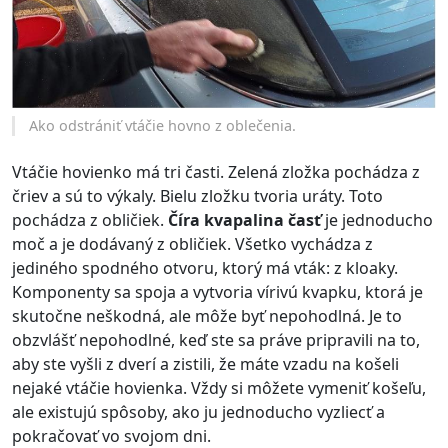
Ako odstrániť vtáčie hovno z oblečenia.
Vtáčie hovienko má tri časti. Zelená zložka pochádza z
čriev a sú to výkaly. Bielu zložku tvoria uráty. Toto
pochádza z obličiek.
Číra kvapalina časť
je jednoducho
moč a je dodávaný z obličiek. Všetko vychádza z
jediného spodného otvoru, ktorý má vták: z kloaky.
Komponenty sa spoja a vytvoria vírivú kvapku, ktorá je
skutočne neškodná, ale môže byť nepohodlná. Je to
obzvlášť nepohodlné, keď ste sa práve pripravili na to,
aby ste vyšli z dverí a zistili, že máte vzadu na košeli
nejaké vtáčie hovienka. Vždy si môžete vymeniť košeľu,
ale existujú spôsoby, ako ju jednoducho vyzliecť a
pokračovať vo svojom dni.