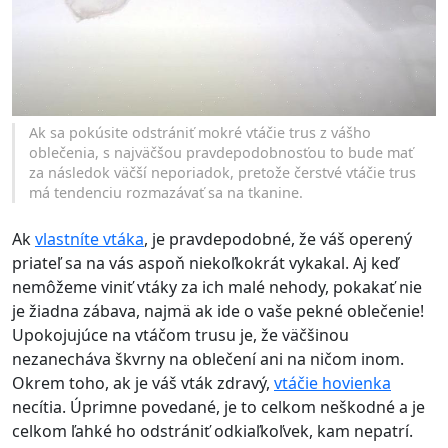
Ak sa pokúsite odstrániť mokré vtáčie trus z vášho
oblečenia, s najväčšou pravdepodobnosťou to bude mať
za následok väčší neporiadok, pretože čerstvé vtáčie trus
má tendenciu rozmazávať sa na tkanine.
Ak
vlastníte vtáka
, je pravdepodobné, že váš operený
priateľ sa na vás aspoň niekoľkokrát vykakal. Aj keď
nemôžeme viniť vtáky za ich malé nehody, pokakať nie
je žiadna zábava, najmä ak ide o vaše pekné oblečenie!
Upokojujúce na vtáčom trusu je, že väčšinou
nezanecháva škvrny na oblečení ani na ničom inom.
Okrem toho, ak je váš vták zdravý,
vtáčie hovienka
necítia. Úprimne povedané, je to celkom neškodné a je
celkom ľahké ho odstrániť odkiaľkoľvek, kam nepatrí.