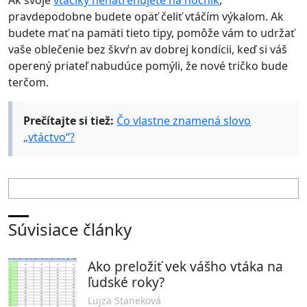
pravdepodobne budete opäť čeliť vtáčím výkalom. Ak
budete mať na pamäti tieto tipy, pomôže vám to udržať
vaše oblečenie bez škvŕn av dobrej kondícii, keď si váš
operený priateľ nabudúce pomýli, že nové tričko bude
terčom.
Prečítajte si tiež:
Čo vlastne znamená slovo
„vtáctvo“?
Súvisiace články
Ako preložiť vek vášho vtáka na
ľudské roky?
Lujza Staneková