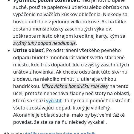
suché, použite papierovú utierku alebo obrúsok na
vypáčenie najväčších kúskov oblečenia. Niekedy sa
hovno odtrhne v jednom veľkom kuse. Ak na látke
zostanú menšie kúsky zaschnutých výkalov,
zoškrabte miesto okrajom kreditnej karty, kým sa
zvyšný tuhý odpad neodlupuje
.
Utrite oblasť.
Po odstránení všetkého pevného
odpadu budete mnohokrát vidieť svetlo sfarbené
miesto, kde trus dopadol. Ide o zvyšky zaschnutých
urátov z hovienka. Ak chcete odstrániť túto škvrnu
z odevu, na niekoľko minút ju utierajte vlhkou
handričkou.
Mikrovlákna handričku robí divy
na tento
účel, pretože nenecháva žiadny nečistoty na oblasti,
ktorú sa snaží
vyčistiť
. To by malo pomôcť odstrániť
všetok zostávajúci odpad, ktorý je viditeľný.
Akonáhle je oblasť suchá, malo by byť veľmi ťažké
povedať, že ste sa na ňu niekedy vykakali.
Ak svoje
vtáčiky nenatrénujete na nočník
,