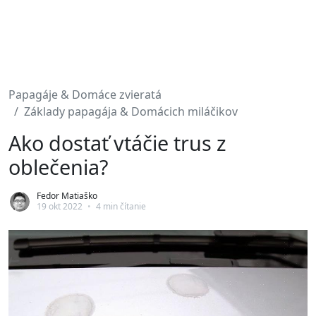
Papagáje & Domáce zvieratá
Základy papagája & Domácich miláčikov
Ako dostať vtáčie trus z
oblečenia?
Fedor Matiaško
19 okt 2022
•
4 min čítanie