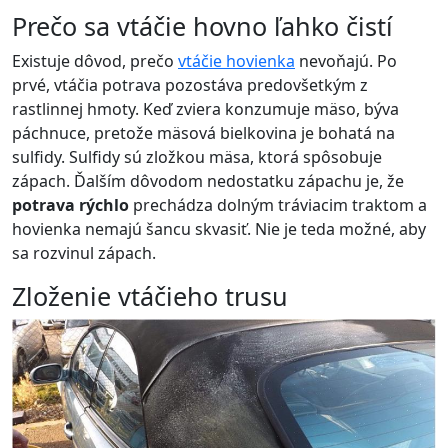
Prečo sa vtáčie hovno ľahko čistí
Existuje dôvod, prečo
vtáčie hovienka
nevoňajú. Po
prvé, vtáčia potrava pozostáva predovšetkým z
rastlinnej hmoty. Keď zviera konzumuje mäso, býva
páchnuce, pretože mäsová bielkovina je bohatá na
sulfidy. Sulfidy sú zložkou mäsa, ktorá spôsobuje
zápach. Ďalším dôvodom nedostatku zápachu je, že
potrava rýchlo
prechádza dolným tráviacim traktom a
hovienka nemajú šancu skvasiť. Nie je teda možné, aby
sa rozvinul zápach.
Zloženie vtáčieho trusu