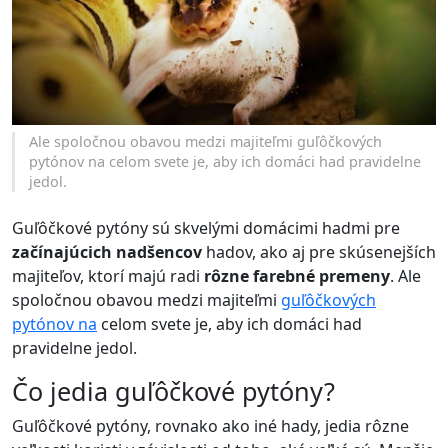
Ale spoločnou obavou medzi majiteľmi guľôčkových
pytónov na celom svete je, aby ich domáci had pravidelne
jedol.
Guľôčkové pytóny sú skvelými domácimi hadmi pre
začínajúcich nadšencov
hadov, ako aj pre skúsenejších
majiteľov, ktorí majú radi
rôzne farebné premeny
. Ale
spoločnou obavou medzi majiteľmi
guľôčkových
pytónov na
celom svete je, aby ich domáci had
pravidelne jedol.
Čo jedia guľôčkové pytóny?
Guľôčkové pytóny, rovnako ako iné hady, jedia rôzne