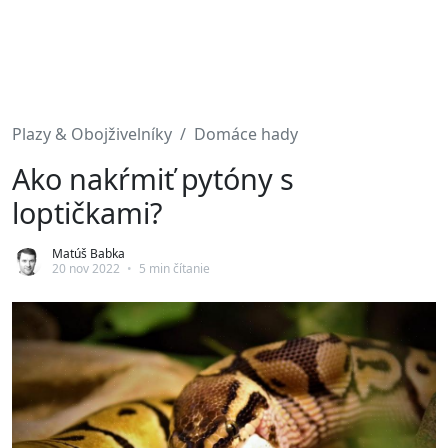
Plazy & Obojživelníky
Domáce hady
Ako nakŕmiť pytóny s
loptičkami?
Matúš Babka
20 nov 2022
•
5 min čítanie