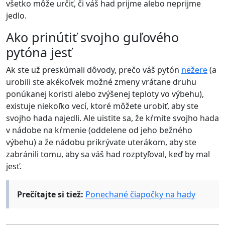
všetko môže určiť, či váš had prijme alebo neprijme
jedlo.
Ako prinútiť svojho guľového
pytóna jesť
Ak ste už preskúmali dôvody, prečo váš pytón
nežere
(a
urobili ste akékoľvek možné zmeny vrátane druhu
ponúkanej koristi alebo zvýšenej teploty vo výbehu),
existuje niekoľko vecí, ktoré môžete urobiť, aby ste
svojho hada najedli. Ale uistite sa, že kŕmite svojho hada
v nádobe na kŕmenie (oddelene od jeho bežného
výbehu) a že nádobu prikrývate uterákom, aby ste
zabránili tomu, aby sa váš had rozptyľoval, keď by mal
jesť.
Prečítajte si tiež:
Ponechané čiapočky na hady