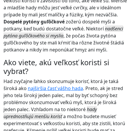
veľkosti koristi v závislosti od toho, aké veľké sú. Menšie
a mladšie hady môžu jesť veľké cvrčky, ale v ideálnom
prípade by mali jesť malíčky a fúziky, kým nezväčšia.
Dospelé pytóny guľôčkové
zožerú dospelé myši a
potkany, keď budú dostatočne veľké. Niektorí
nadšenci
pytóna guľôčkového si myslia
, že počas života pytóna
guľôčkového by ste mali kŕmiť iba rôzne životné štádiá
potkanov a nikdy im neponúkať hmyz ani myši.
Ako viete, akú veľkosť koristi si
vybrať?
Had zvyčajne ľahko skonzumuje korisť, ktorá je taká
široká ako
najširšia časť vášho hada
. Preto, ak je stred
jeho tela široký jeden palec, mal by byť schopný bez
problémov skonzumovať veľkú myš, ktorá je široká
jeden palec. Vzhľadom na to niektoré
hady
uprednostňujú menšiu korisť
a možno budete musieť
experimentovať s veľkosťou koristi, aby ste zistili, ktorú
preferuje. Kŕmenie príliš veľkej koristi bude mať za