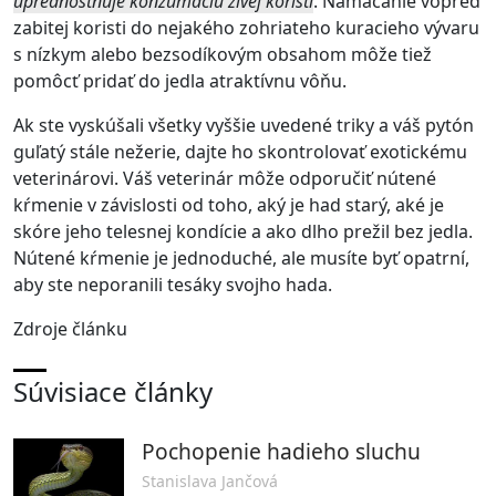
uprednostňuje konzumáciu živej koristi
. Namáčanie vopred
zabitej koristi do nejakého zohriateho kuracieho vývaru
s nízkym alebo bezsodíkovým obsahom môže tiež
pomôcť pridať do jedla atraktívnu vôňu.
Ak ste vyskúšali všetky vyššie uvedené triky a váš pytón
guľatý stále nežerie, dajte ho skontrolovať exotickému
veterinárovi. Váš veterinár môže odporučiť nútené
kŕmenie v závislosti od toho, aký je had starý, aké je
skóre jeho telesnej kondície a ako dlho prežil bez jedla.
Nútené kŕmenie je jednoduché, ale musíte byť opatrní,
aby ste neporanili tesáky svojho hada.
Zdroje článku
Súvisiace články
Pochopenie hadieho sluchu
Stanislava Jančová