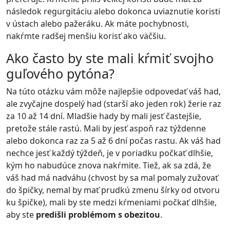
následok regurgitáciu alebo dokonca uviaznutie koristi
v ústach alebo pažeráku. Ak máte pochybnosti,
nakŕmte radšej menšiu korisť ako väčšiu.
Ako často by ste mali kŕmiť svojho
guľového pytóna?
Na túto otázku vám môže najlepšie odpovedať váš had,
ale zvyčajne dospelý had (starší ako jeden rok) žerie raz
za 10 až 14 dní. Mladšie hady by mali jesť častejšie,
pretože stále rastú. Mali by jesť aspoň raz týždenne
alebo dokonca raz za 5 až 6 dní počas rastu. Ak váš had
nechce jesť každý týždeň, je v poriadku počkať dlhšie,
kým ho nabudúce znova nakŕmite. Tiež, ak sa zdá, že
váš had má nadváhu (chvost by sa mal pomaly zužovať
do špičky, nemal by mať prudkú zmenu šírky od otvoru
ku špičke), mali by ste medzi kŕmeniami počkať dlhšie,
aby ste
predišli problémom s obezitou
.