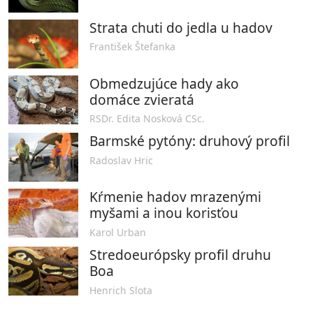
Strata chuti do jedla u hadov
František Štefanka
Obmedzujúce hady ako
domáce zvieratá
RSDr. Edita Nosková CSc.
Barmské pytóny: druhový profil
Radoslav Hric
Kŕmenie hadov mrazenými
myšami a inou korisťou
Karol Urban
Stredoeurópsky profil druhu
Boa
Henrich Slota