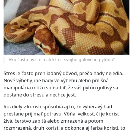
Ako často by ste mali kŕmiť svojho guľového pytóna?
Stres je často prehliadaný dôvod, prečo hady nejedia.
Nové výbehy, iné hady vo výbehu alebo prílišná
manipulácia môžu spôsobiť, že váš pytón guľový sa
dostane do stresu a nechce jesť.
Rozdiely v koristi spôsobia aj to, že vyberavý had
prestane prijímať potravu. Vôňa, veľkosť, či je korisť
živá, čerstvo zabitá alebo zmrazená a potom
rozmrazená, druh koristi a dokonca aj farba koristi, to