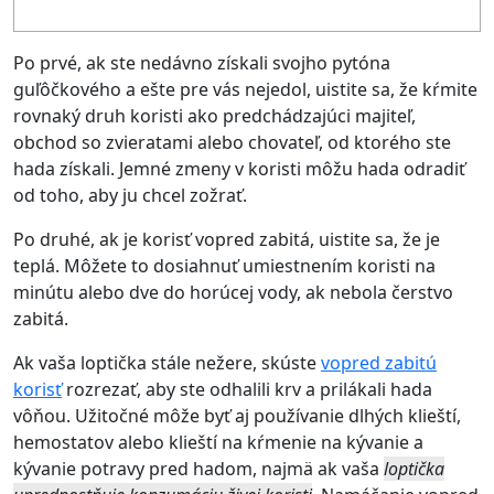
Po prvé, ak ste nedávno získali svojho pytóna
guľôčkového a ešte pre vás nejedol, uistite sa, že kŕmite
rovnaký druh koristi ako predchádzajúci majiteľ,
obchod so zvieratami alebo chovateľ, od ktorého ste
hada získali. Jemné zmeny v koristi môžu hada odradiť
od toho, aby ju chcel zožrať.
Po druhé, ak je korisť vopred zabitá, uistite sa, že je
teplá. Môžete to dosiahnuť umiestnením koristi na
minútu alebo dve do horúcej vody, ak nebola čerstvo
zabitá.
Ak vaša loptička stále nežere, skúste
vopred zabitú
korisť
rozrezať, aby ste odhalili krv a prilákali hada
vôňou. Užitočné môže byť aj používanie dlhých klieští,
hemostatov alebo klieští na kŕmenie na kývanie a
kývanie potravy pred hadom, najmä ak vaša
loptička