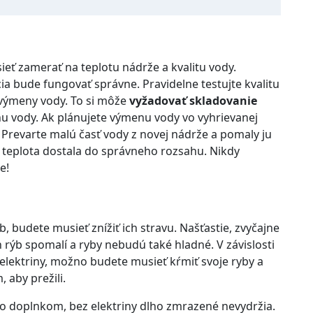
eť zamerať na teplotu nádrže a kvalitu vody.
cia bude fungovať správne. Pravidelne testujte kvalitu
e výmeny vody. To si môže
vyžadovať skladovanie
nu vody. Ak plánujete výmenu vody vo vyhrievanej
. Prevarte malú časť vody z novej nádrže a pomaly ju
a teplota dostala do správneho rozsahu. Nikdy
e!
, budete musieť znížiť ich stravu. Našťastie, zvyčajne
 rýb spomalí a ryby nebudú také hladné. V závislosti
elektriny, možno budete musieť kŕmiť svoje ryby a
 aby prežili.
o doplnkom, bez elektriny dlho zmrazené nevydržia.