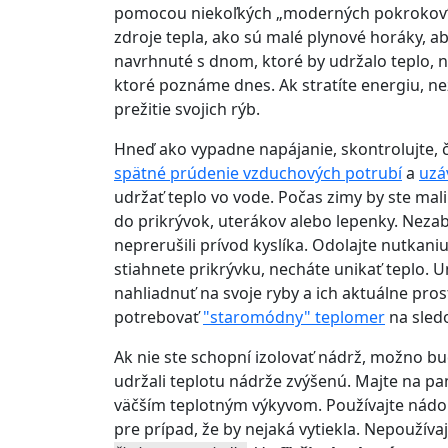
pomocou niekoľkých „moderných pokrokov“.
zdroje tepla, ako sú malé plynové horáky, ab
navrhnuté s dnom, ktoré by udržalo teplo, n
ktoré poznáme dnes. Ak stratíte energiu, nez
prežitie svojich rýb.
Hneď ako vypadne napájanie, skontrolujte, č
spätné prúdenie vzduchových potrubí
a
uzá
udržať teplo vo vode. Počas zimy by ste mali n
do prikrývok, uterákov alebo lepenky. Nezabu
neprerušili prívod kyslíka. Odolajte nutkani
stiahnete prikrývku, necháte unikať teplo. 
nahliadnuť na svoje ryby a ich aktuálne prost
potrebovať
"staromódny" teplomer
na sledo
Ak nie ste schopní izolovať nádrž, možno b
udržali teplotu nádrže zvýšenú. Majte na pam
väčším teplotným výkyvom. Používajte nádob
pre prípad, že by nejaká vytiekla. Nepoužív