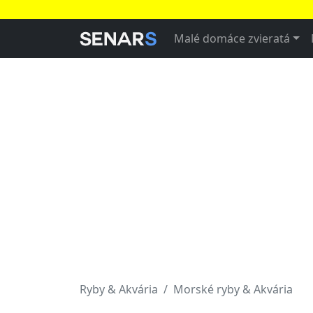
Malé domáce zvieratá
Ryby & Akvária
Morské ryby & Akvária