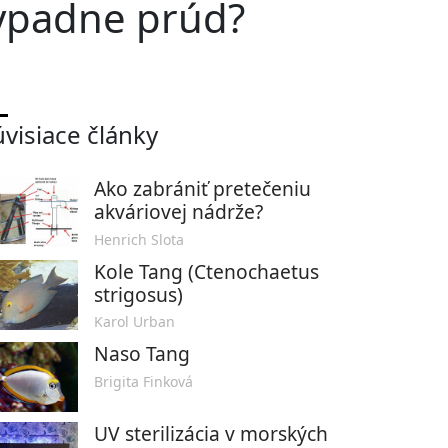
vypadne prúd?
úvisiace články
Ako zabrániť pretečeniu
akváriovej nádrže?
Henrich Slota
Kole Tang (Ctenochaetus
strigosus)
Karol Urban
Naso Tang
Brigita Finková
UV sterilizácia v morských