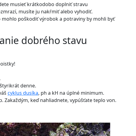
ete musieť krátkodobo doplniť stravu
zmrazí, musíte ju nakŕmiť alebo vyhodiť.
o mohlo poškodiť výrobok a potraviny by mohli byť
žanie dobrého stavu
oistky!
.
štyrikrát denne.
 váš
cyklus dusíka
, ph a kH na úplné minimum.
ýb. Zakaždým, keď nahliadnete, vypúšťate teplo von.