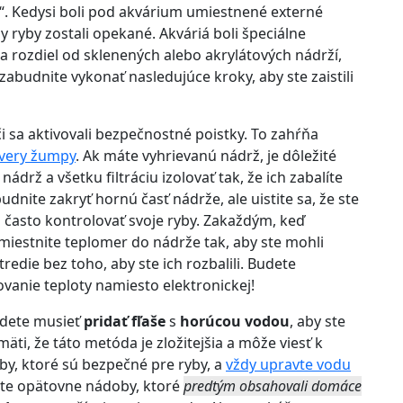
 Kedysi boli pod akvárium umiestnené externé
y ryby zostali opekané. Akváriá boli špeciálne
a rozdiel od sklenených alebo akrylátových nádrží,
abudnite vykonať nasledujúce kroky, aby ste zaistili
i sa aktivovali bezpečnostné poistky. To zahŕňa
very žumpy
. Ak máte vyhrievanú nádrž, je dôležité
ádrž a všetku filtráciu izolovať tak, že ich zabalíte
dnite zakryť hornú časť nádrže, ale uistite sa, že ste
u často kontrolovať svoje ryby. Zakaždým, keď
Umiestnite teplomer do nádrže tak, aby ste mohli
redie bez toho, aby ste ich rozbalili. Budete
vanie teploty namiesto elektronickej!
udete musieť
pridať fľaše
s
horúcou vodou
, aby ste
äti, že táto metóda je zložitejšia a môže viesť k
y, ktoré sú bezpečné pre ryby, a
vždy upravte vodu
ajte opätovne nádoby, ktoré
predtým obsahovali domáce