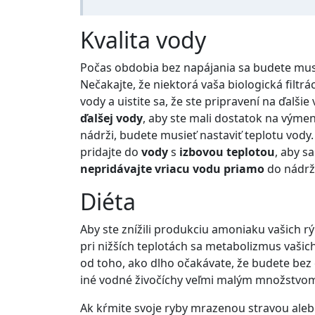
Kvalita vody
Počas obdobia bez napájania sa budete musi
Nečakajte, že niektorá vaša biologická filtrá
vody a uistite sa, že ste pripravení na ďalši
ďalšej vody
, aby ste mali dostatok na výme
nádrži, budete musieť nastaviť teplotu vody
pridajte do
vody
s
izbovou teplotou
, aby s
nepridávajte vriacu vodu priamo
do nádrž
Diéta
Aby ste znížili produkciu amoniaku vašich rýb
pri nižších teplotách sa metabolizmus vašich
od toho, ako dlho očakávate, že budete bez 
iné vodné živočíchy veľmi malým množstvom,
Ak kŕmite svoje ryby mrazenou stravou aleb