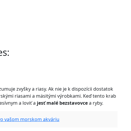
es:
umuje zvyšky a riasy. Ak nie je k dispozícii dostatok
orskými riasami a mäsitými výrobkami. Keď tento krab
esívnym a loviť a
jesť malé bezstavovce
a ryby.
 vo vašom morskom akváriu