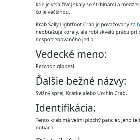
kde je veľa živej skaly so štrbinami a medze
čo je väčšinou.
Krab Sally Lightfoot Crab je považovaný za
b
neobťažuje koraly, ale robí skvelú prácu pri
nespotrebovaného jedla.
Vedecké meno:
Percnon gibbesi
Ďalšie bežné názvy:
Svižný sprej, Krátke alebo Urchin Crab.
Identifikácia:
Tento krab má veľmi plochý pancier. Jeho te
nohách.