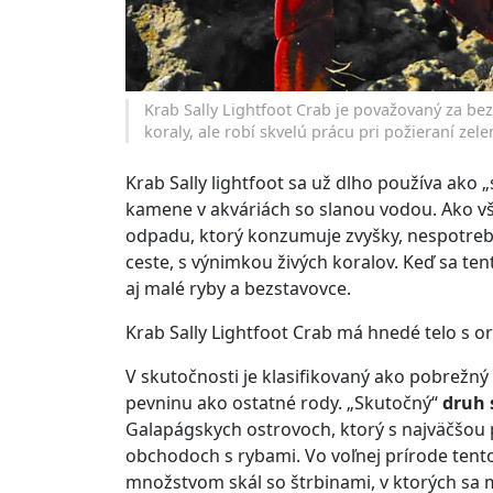
Krab Sally Lightfoot Crab je považovaný za be
koraly, ale robí skvelú prácu pri požieraní zel
Krab Sally lightfoot sa už dlho používa ako 
kamene v akváriách so slanou vodou. Ako vš
odpadu, ktorý konzumuje zvyšky, nespotrebov
ceste, s výnimkou živých koralov. Keď sa ten
aj malé ryby a bezstavovce.
Krab Sally Lightfoot Crab má hnedé telo s 
V skutočnosti je klasifikovaný ako pobrežný
pevninu ako ostatné rody. „Skutočný“
druh 
Galapágskych ostrovoch, ktorý s najväčšou
obchodoch s rybami. Vo voľnej prírode ten
množstvom skál so štrbinami, v ktorých sa m