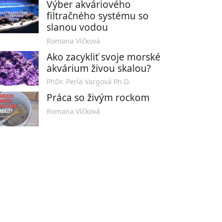
Výber akváriového
filtračného systému so
slanou vodou
Romana Vlčková
Ako zacykliť svoje morské
akvárium živou skalou?
PhDr. Perla Vargová Ph.D.
Práca so živým rockom
Romana Vlčková