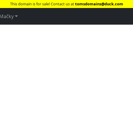
This domain is for sale! Contact us at
tomsdomains@duck.com
Mačky