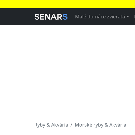
Malé domáce zvieratá
Ryby & Akvária
Morské ryby & Akvária