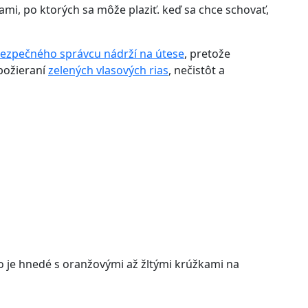
rami, po ktorých sa môže plaziť. keď sa chce schovať,
ezpečného správcu nádrží na útese
, pretože
 požieraní
zelených vlasových rias
, nečistôt a
lo je hnedé s oranžovými až žltými krúžkami na