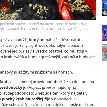
zpečného správcu nádrží na útese, pretože neobťažuje
ených vlasových rias, nečistôt a nespotrebovaného jedla.
„správca nádrží“, ktorý pomáha čistiť substrát a
ežravec je Sally Lightfoot dokonalým lapačom
ané jedlo, riasy a všetko ostatné, čo mu stojí v
to krab zväčší a bude agresívnejší, zaútočí a bude jesť
oranžovými až žltými krúžkami na nohách.
 krab, ale je menej pravdepodobné, že sa dostane na
svetlonožky
je
Grapsus grapsus
nájdený na
 pravdepodobnosťou nebude ten, ktorý nájdete v
to
plochý krab najradšej
žije v oblastiach s
ôže schovať. V akváriu sa mu tiež najlepšie darí tam,