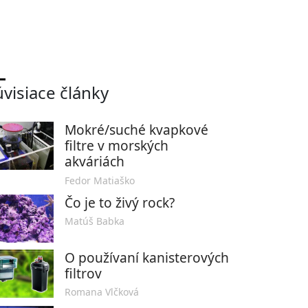
úvisiace články
Mokré/suché kvapkové
filtre v morských
akváriách
Fedor Matiaško
Čo je to živý rock?
Matúš Babka
O používaní kanisterových
filtrov
Romana Vlčková