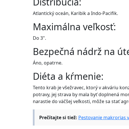
Distribúcia:
Atlantický oceán, Karibik a Indo-Pacifik.
Maximálna veľkosť:
Do 3".
Bezpečná nádrž na út
Áno, opatrne.
Diéta a kŕmenie:
Tento krab je všežravec, ktorý v akváriu konz
potravy, jej strava by mala byť doplnená m
narastie do väčšej veľkosti, môže sa stať agr
Prečítajte si tiež:
Pestovanie makrorias