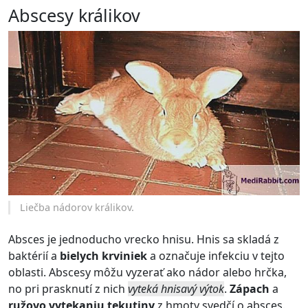
Abscesy králikov
Liečba nádorov králikov.
Absces je jednoducho vrecko hnisu. Hnis sa skladá z
baktérií a
bielych krviniek
a označuje infekciu v tejto
oblasti. Abscesy môžu vyzerať ako nádor alebo hrčka,
no pri prasknutí z nich
vyteká hnisavý výtok
.
Zápach
a
ružovo vytekaniu tekutiny
z hmoty svedčí o absces.