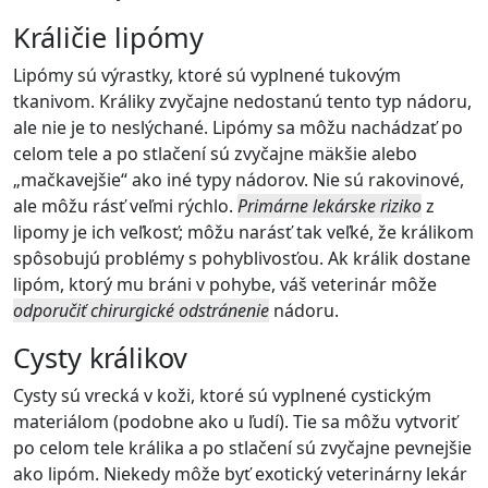
Králičie lipómy
Lipómy sú výrastky, ktoré sú vyplnené tukovým
tkanivom. Králiky zvyčajne nedostanú tento typ nádoru,
ale nie je to neslýchané. Lipómy sa môžu nachádzať po
celom tele a po stlačení sú zvyčajne mäkšie alebo
„mačkavejšie“ ako iné typy nádorov. Nie sú rakovinové,
ale môžu rásť veľmi rýchlo.
Primárne lekárske riziko
z
lipomy je ich veľkosť; môžu narásť tak veľké, že králikom
spôsobujú problémy s pohyblivosťou. Ak králik dostane
lipóm, ktorý mu bráni v pohybe, váš veterinár môže
odporučiť chirurgické odstránenie
nádoru.
Cysty králikov
Cysty sú vrecká v koži, ktoré sú vyplnené cystickým
materiálom (podobne ako u ľudí). Tie sa môžu vytvoriť
po celom tele králika a po stlačení sú zvyčajne pevnejšie
ako lipóm. Niekedy môže byť exotický veterinárny lekár