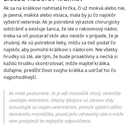
Ak sa na králikovi nahmatá hrčka, či už mokvá alebo nie,
je pevná, mäkká alebo visiaca, mala by ju čo najskôr
vyšetriť veterinár. Ak je potrebné výrastok chirurgicky
odstrániť a existuje šanca, že ide o rakovinový nádor,
treba sa oň postarať skôr ako neskôr v prípade, že je
zhubný. Ak sú potrebné lieky, môžu sa tiež podať čo
najskôr, aby pomohli králikovi s nádorom. Nie všetky
hrudky sú zlé, ale tým, že bude proaktívny a nechá si
každú hrudku skontrolovať, môže majiteľ králika,
dúfajme, predĺžiť život svojho králika a udržať ho čo
najpohodlnejší.
Ak máte podozrenie, že je váš maznáčik chorý, okamžite
zavolajte veterinára. Otázky týkajúce sa zdravia vždy
konzultujte so svojím veterinárom, pretože vyšetril vášho
domáceho maznáčika, pozná jeho zdravotný stav a môže
vám poskytnúť tie najlepšie odporúčania.