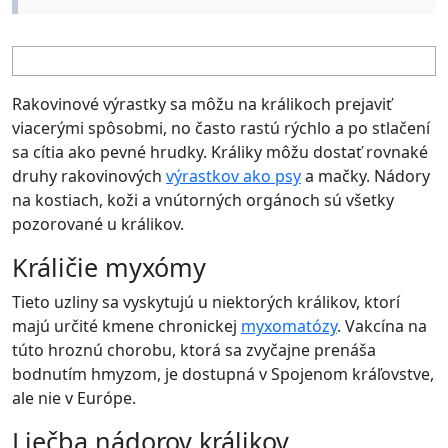
Rakovinové výrastky sa môžu na králikoch prejaviť
viacerými spôsobmi, no často rastú rýchlo a po stlačení
sa cítia ako pevné hrudky. Králiky môžu dostať rovnaké
druhy rakovinových
výrastkov ako psy
a mačky. Nádory
na kostiach, koži a vnútorných orgánoch sú všetky
pozorované u králikov.
Králičie myxómy
Tieto uzliny sa vyskytujú u niektorých králikov, ktorí
majú určité kmene chronickej
myxomatózy
. Vakcína na
túto hroznú chorobu, ktorá sa zvyčajne prenáša
bodnutím hmyzom, je dostupná v Spojenom kráľovstve,
ale nie v Európe.
Liečba nádorov králikov