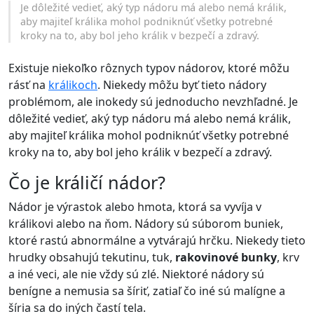
Je dôležité vedieť, aký typ nádoru má alebo nemá králik,
aby majiteľ králika mohol podniknúť všetky potrebné
kroky na to, aby bol jeho králik v bezpečí a zdravý.
Existuje niekoľko rôznych typov nádorov, ktoré môžu
rásť na
králikoch
. Niekedy môžu byť tieto nádory
problémom, ale inokedy sú jednoducho nevzhľadné. Je
dôležité vedieť, aký typ nádoru má alebo nemá králik,
aby majiteľ králika mohol podniknúť všetky potrebné
kroky na to, aby bol jeho králik v bezpečí a zdravý.
Čo je králičí nádor?
Nádor je výrastok alebo hmota, ktorá sa vyvíja v
králikovi alebo na ňom. Nádory sú súborom buniek,
ktoré rastú abnormálne a vytvárajú hrčku. Niekedy tieto
hrudky obsahujú tekutinu, tuk,
rakovinové bunky
, krv
a iné veci, ale nie vždy sú zlé. Niektoré nádory sú
benígne a nemusia sa šíriť, zatiaľ čo iné sú malígne a
šíria sa do iných častí tela.