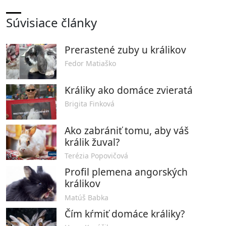
Súvisiace články
Prerastené zuby u králikov
Fedor Matiaško
Králiky ako domáce zvieratá
Brigita Finková
Ako zabrániť tomu, aby váš
králik žuval?
Terézia Popovičová
Profil plemena angorských
králikov
Matúš Babka
Čím kŕmiť domáce králiky?