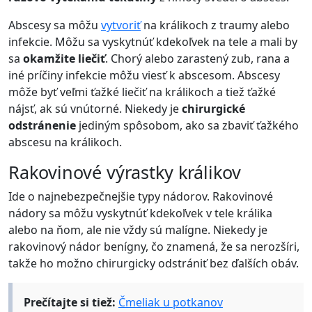
Abscesy sa môžu
vytvoriť
na králikoch z traumy alebo
infekcie. Môžu sa vyskytnúť kdekoľvek na tele a mali by
sa
okamžite liečiť
. Chorý alebo zarastený zub, rana a
iné príčiny infekcie môžu viesť k abscesom. Abscesy
môže byť veľmi ťažké liečiť na králikoch a tiež ťažké
nájsť, ak sú vnútorné. Niekedy je
chirurgické
odstránenie
jediným spôsobom, ako sa zbaviť ťažkého
abscesu na králikoch.
Rakovinové výrastky králikov
Ide o najnebezpečnejšie typy nádorov. Rakovinové
nádory sa môžu vyskytnúť kdekoľvek v tele králika
alebo na ňom, ale nie vždy sú malígne. Niekedy je
rakovinový nádor benígny, čo znamená, že sa nerozšíri,
takže ho možno chirurgicky odstrániť bez ďalších obáv.
Prečítajte si tiež:
Čmeliak u potkanov