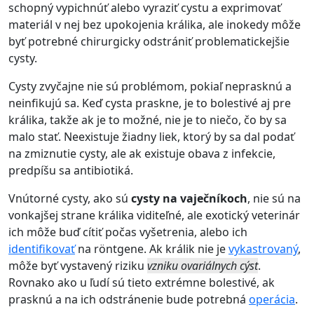
schopný vypichnúť alebo vyraziť cystu a exprimovať
materiál v nej bez upokojenia králika, ale inokedy môže
byť potrebné chirurgicky odstrániť problematickejšie
cysty.
Cysty zvyčajne nie sú problémom, pokiaľ neprasknú a
neinfikujú sa. Keď cysta praskne, je to bolestivé aj pre
králika, takže ak je to možné, nie je to niečo, čo by sa
malo stať. Neexistuje žiadny liek, ktorý by sa dal podať
na zmiznutie cysty, ale ak existuje obava z infekcie,
predpíšu sa antibiotiká.
Vnútorné cysty, ako sú
cysty na vaječníkoch
, nie sú na
vonkajšej strane králika viditeľné, ale exotický veterinár
ich môže buď cítiť počas vyšetrenia, alebo ich
identifikovať
na röntgene. Ak králik nie je
vykastrovaný
,
môže byť vystavený riziku
vzniku ovariálnych cýst
.
Rovnako ako u ľudí sú tieto extrémne bolestivé, ak
prasknú a na ich odstránenie bude potrebná
operácia
.